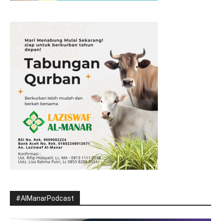
#AlManarPodcast