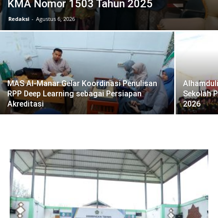
KMA Nomor 1503 Tahun 2025
Redaksi
-
Agustus 6, 2026
MAS Al-Manar Gelar Koordinasi Penulisan
Alhamdul
RPP Deep Learning sebagai Persiapan
Sekolah P
Akreditasi
2026