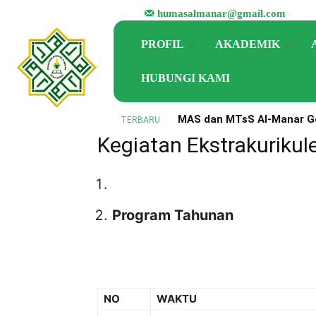
humasalmanar@gmail.com
PROFIL
AKADEMIK
HUBUNGI KAMI
MAS dan MTsS Al-Manar Ge
TERBARU
Beranda
Kegiatan Ekstrakurikuler
Perkuat Implementasi KM
Kegiatan Ekstrakurikul
Program Tahunan
NO
WAKTU