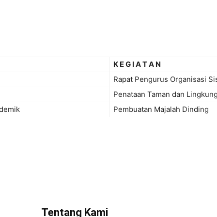
K E G I A T A N
Rapat Pengurus Organisasi S
Penataan Taman dan Lingkun
ademik
Pembuatan Majalah Dinding
Tentang Kami