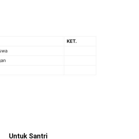
KET.
iswa
gan
Untuk Santri