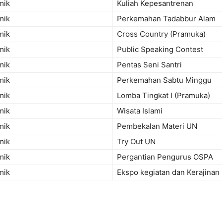
mik
Kuliah Kepesantrenan
mik
Perkemahan Tadabbur Alam
mik
Cross Country (Pramuka)
mik
Public Speaking Contest
mik
Pentas Seni Santri
mik
Perkemahan Sabtu Minggu
mik
Lomba Tingkat I (Pramuka)
mik
Wisata Islami
mik
Pembekalan Materi UN
mik
Try Out UN
mik
Pergantian Pengurus OSPA
mik
Ekspo kegiatan dan Kerajinan 