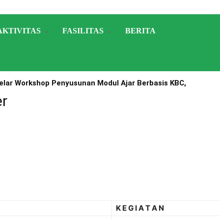
AKTIVITAS
FASILITAS
BERITA
lar Workshop Penyusunan Modul Ajar Berbasis KBC,
A Nomor 1503 Tahun 2025
er
K E G I A T A N