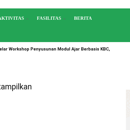
AKTIVITAS
FASILITAS
BERITA
lar Workshop Penyusunan Modul Ajar Berbasis KBC,
A Nomor 1503 Tahun 2025
tampilkan