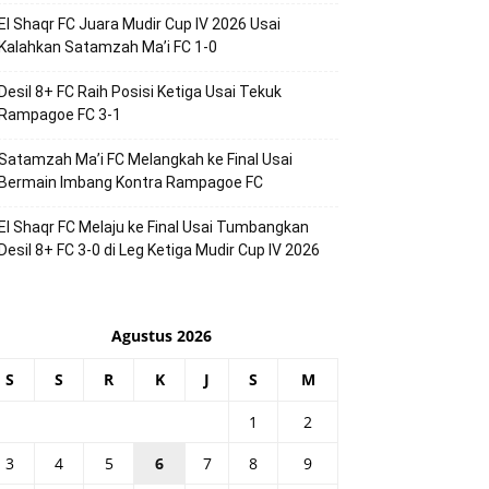
El Shaqr FC Juara Mudir Cup IV 2026 Usai
Kalahkan Satamzah Ma’i FC 1-0
Desil 8+ FC Raih Posisi Ketiga Usai Tekuk
Rampagoe FC 3-1
Satamzah Ma’i FC Melangkah ke Final Usai
Bermain Imbang Kontra Rampagoe FC
El Shaqr FC Melaju ke Final Usai Tumbangkan
Desil 8+ FC 3-0 di Leg Ketiga Mudir Cup IV 2026
Agustus 2026
S
S
R
K
J
S
M
1
2
3
4
5
6
7
8
9