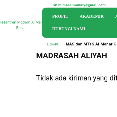
humasalmanar@gmail.com
PROFIL
AKADEMIK
HUBUNGI KAMI
MAS dan MTsS Al-Manar Ge
TERBARU
Beranda
Pendidikan
Madrasah Aliyah
Perkuat Implementasi KM
MADRASAH ALIYAH
Tidak ada kiriman yang di