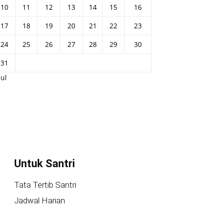
10
11
12
13
14
15
16
17
18
19
20
21
22
23
24
25
26
27
28
29
30
31
Jul
Untuk Santri
Tata Tertib Santri
Jadwal Harian