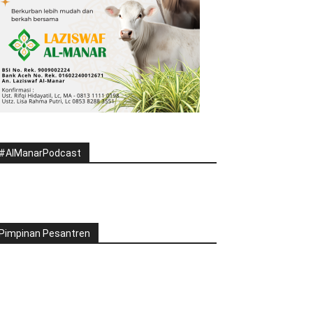
#AlManarPodcast
Pimpinan Pesantren