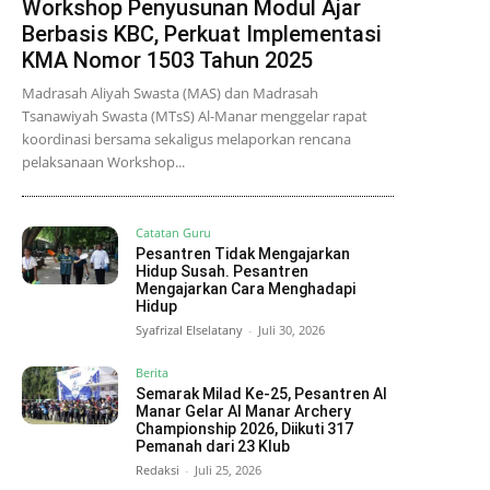
Workshop Penyusunan Modul Ajar
Berbasis KBC, Perkuat Implementasi
KMA Nomor 1503 Tahun 2025
Madrasah Aliyah Swasta (MAS) dan Madrasah
Tsanawiyah Swasta (MTsS) Al-Manar menggelar rapat
koordinasi bersama sekaligus melaporkan rencana
pelaksanaan Workshop...
Catatan Guru
Pesantren Tidak Mengajarkan
Hidup Susah. Pesantren
Mengajarkan Cara Menghadapi
Hidup
Syafrizal Elselatany
-
Juli 30, 2026
Berita
Semarak Milad Ke-25, Pesantren Al
Manar Gelar Al Manar Archery
Championship 2026, Diikuti 317
Pemanah dari 23 Klub
Redaksi
-
Juli 25, 2026