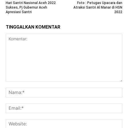
Hari Santri Nasional Aceh 2022
Foto : Petugas Upacara dan
Sukses, Pj Gubernur Aceh
Atraksi Santri Al Manar di HSN
Apresiasi Santri
2022
TINGGALKAN KOMENTAR
Komentar:
Na
Ema
Web