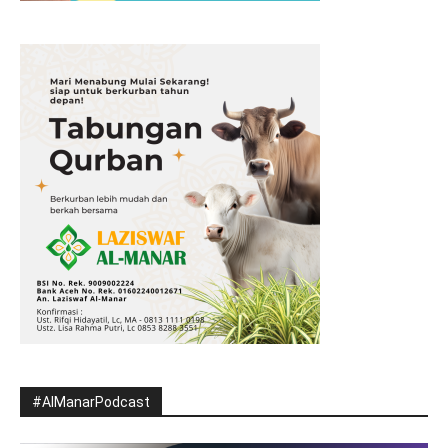
#AlManarPodcast