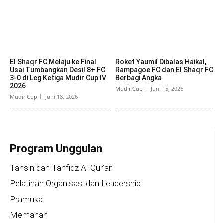
El Shaqr FC Melaju ke Final
Roket Yaumil Dibalas Haikal,
Usai Tumbangkan Desil 8+ FC
Rampagoe FC dan El Shaqr FC
3-0 di Leg Ketiga Mudir Cup IV
Berbagi Angka
2026
Mudir Cup
Juni 15, 2026
Mudir Cup
Juni 18, 2026
Program Unggulan
Tahsin dan Tahfidz Al-Qur’an
Pelatihan Organisasi dan Leadership
Pramuka
Memanah