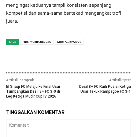
mengingat keduanya tampil konsisten sepanjang
kompetisi dan sama-sama bertekad mengangkat trofi
juara.
TAGS
FinalMudirCup2026
MudirCupIV2026
Artikulli paraprak
Artikulli tjetër
El Shaqr FC Melaju ke Final Usai
Desil 8+ FC Raih Posisi Ketiga
Tumbangkan Desil 8+ FC 3-0 di
Usai Tekuk Rampagoe FC 3-1
Leg Ketiga Mudir Cup IV 2026
TINGGALKAN KOMENTAR