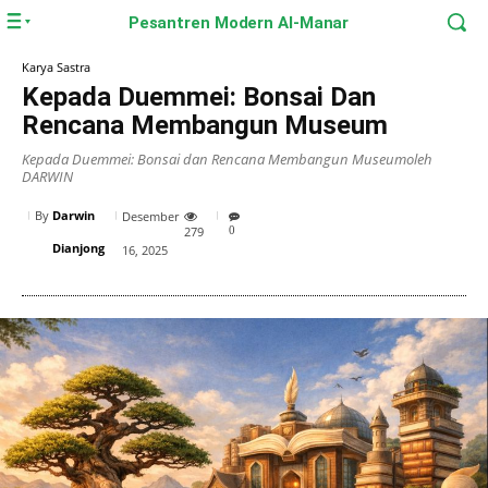
Pesantren Modern Al-Manar
Karya Sastra
Kepada Duemmei: Bonsai Dan
Rencana Membangun Museum
Kepada Duemmei: Bonsai dan Rencana Membangun Museumoleh
DARWIN
By
Darwin
Desember
279
0
Dianjong
16, 2025