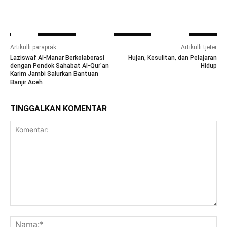
Artikulli paraprak
Artikulli tjetër
Laziswaf Al-Manar Berkolaborasi
Hujan, Kesulitan, dan Pelajaran
dengan Pondok Sahabat Al-Qur’an
Hidup
Karim Jambi Salurkan Bantuan
Banjir Aceh
TINGGALKAN KOMENTAR
Komentar:
Na