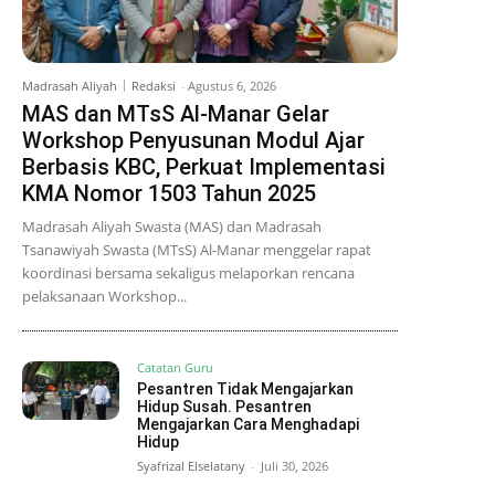
Madrasah Aliyah
Redaksi
-
Agustus 6, 2026
MAS dan MTsS Al-Manar Gelar
Workshop Penyusunan Modul Ajar
Berbasis KBC, Perkuat Implementasi
KMA Nomor 1503 Tahun 2025
Madrasah Aliyah Swasta (MAS) dan Madrasah
Tsanawiyah Swasta (MTsS) Al-Manar menggelar rapat
koordinasi bersama sekaligus melaporkan rencana
pelaksanaan Workshop...
Catatan Guru
Pesantren Tidak Mengajarkan
Hidup Susah. Pesantren
Mengajarkan Cara Menghadapi
Hidup
Syafrizal Elselatany
-
Juli 30, 2026