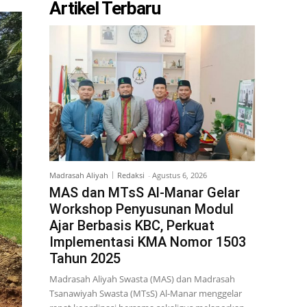
Artikel Terbaru
Madrasah Aliyah
Redaksi
-
Agustus 6, 2026
MAS dan MTsS Al-Manar Gelar
Workshop Penyusunan Modul
Ajar Berbasis KBC, Perkuat
Implementasi KMA Nomor 1503
Tahun 2025
Madrasah Aliyah Swasta (MAS) dan Madrasah
Tsanawiyah Swasta (MTsS) Al-Manar menggelar