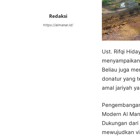
Redaksi
https://almanar.id/
Ust. Rifqi Hida
menyampaikan 
Beliau juga me
donatur yang t
amal jariyah ya
Pengembangan l
Modern Al Mana
Dukungan dari 
mewujudkan vis