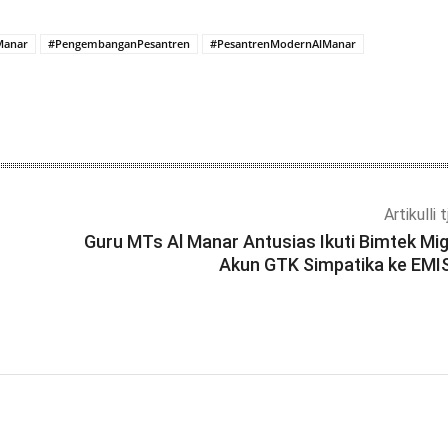
Manar
#PengembanganPesantren
#PesantrenModernAlManar
Artikulli 
Guru MTs Al Manar Antusias Ikuti Bimtek Mig
Akun GTK Simpatika ke EMIS