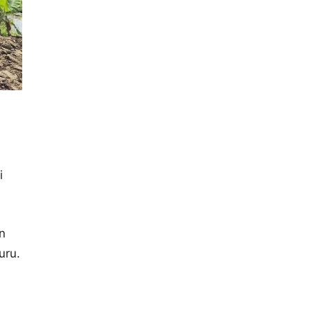
i
n
uru.