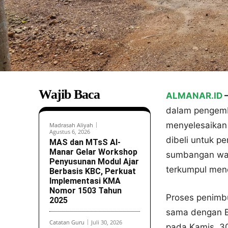
Wajib Baca
ALMANAR.ID
dalam pengemba
menyelesaikan 
Madrasah Aliyah
Agustus 6, 2026
dibeli untuk p
MAS dan MTsS Al-
Manar Gelar Workshop
sumbangan wali
Penyusunan Modul Ajar
terkumpul men
Berbasis KBC, Perkuat
Implementasi KMA
Nomor 1503 Tahun
Proses penimbu
2025
sama dengan Bi
Catatan Guru
Juli 30, 2026
pada Kamis, 30