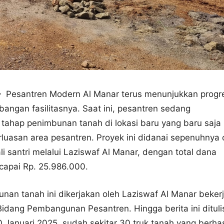
–
Pesantren Modern Al Manar terus menunjukkan progr
ngan fasilitasnya. Saat ini, pesantren sedang
tahap penimbunan tanah di lokasi baru yang baru saja
erluasan area pesantren. Proyek ini didanai sepenuhnya 
 santri melalui Laziswaf Al Manar, dengan total dana
capai Rp. 25.986.000.
nan tanah ini dikerjakan oleh Laziswaf Al Manar beker
dang Pembangunan Pesantren. Hingga berita ini dituli
 Januari 2025, sudah sekitar 30 truk tanah yang berhas