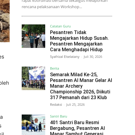
rapat koordinasi bersama sekaligus melaporkan
rencana pelaksanaan Workshop...
Catatan Guru
Pesantren Tidak
Mengajarkan Hidup Susah.
Pesantren Mengajarkan
Cara Menghadapi Hidup
es
Syafrizal Elselatany
-
Juli 30, 2026
Berita
Semarak Milad Ke-25,
Pesantren Al Manar Gelar Al
oleh
Manar Archery
Championship 2026, Diikuti
317 Pemanah dari 23 Klub
Redaksi
-
Juli 25, 2026
Santri Baru
ja
401 Santri Baru Resmi
s
Bergabung, Pesantren Al
Manar Sambut Generasi
il