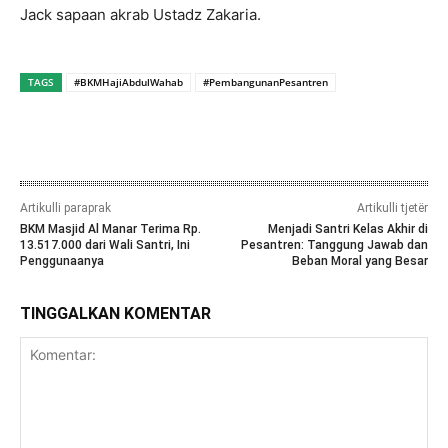
Jack sapaan akrab Ustadz Zakaria.
TAGS
#BKMHajiAbdulWahab
#PembangunanPesantren
Artikulli paraprak
Artikulli tjetër
BKM Masjid Al Manar Terima Rp.
Menjadi Santri Kelas Akhir di
13.517.000 dari Wali Santri, Ini
Pesantren: Tanggung Jawab dan
Penggunaanya
Beban Moral yang Besar
TINGGALKAN KOMENTAR