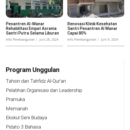
Pesantren Al-Manar
Renovasi Klinik Kesehatan
Rehabilitasi Empat Asrama
Santri Pesantren Al Manar
Santri Putra Selama Liburan
Capai 80%
Info Pembangunan
Juni 28, 2024
Info Pembangunan
Juni 9, 2024
Program Unggulan
Tahsin dan Tahfidz Al-Qur’an
Pelatihan Organisasi dan Leadership
Pramuka
Memanah
Ekskul Seni Budaya
Pidato 3 Bahasa