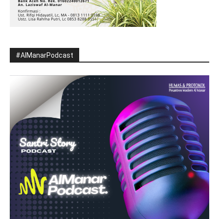
#AlManarPodcast