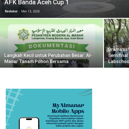
AFK Banda Aceh Cup 1
Redaksi
-
Mei 13, 2026
Dramatis!
Langkah Kecil untuk Perubahan Besar: Al-
Semifina
Manar Tanam Pohon Bersama
Labschoo