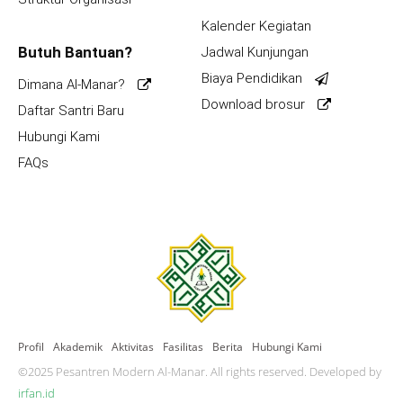
Kalender Kegiatan
Butuh Bantuan?
Jadwal Kunjungan
Biaya Pendidikan
Dimana Al-Manar?
Download brosur
Daftar Santri Baru
Hubungi Kami
FAQs
Profil
Akademik
Aktivitas
Fasilitas
Berita
Hubungi Kami
©2025 Pesantren Modern Al-Manar. All rights reserved. Developed by
irfan.id