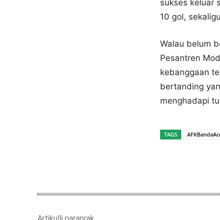
sukses keluar 
10 gol, sekalig
Walau belum be
Pesantren Mod
kebanggaan te
bertanding yan
menghadapi tu
TAGS
AFKBandaAc
Bagikan
Artikulli paraprak