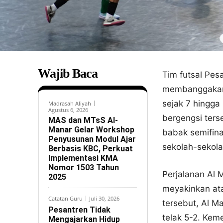
Wajib Baca
Tim futsal Pes
membanggakan 
sejak 7 hingga
Madrasah Aliyah
Agustus 6, 2026
bergengsi ters
MAS dan MTsS Al-
Manar Gelar Workshop
babak semifina
Penyusunan Modul Ajar
sekolah-sekola
Berbasis KBC, Perkuat
Implementasi KMA
Nomor 1503 Tahun
Perjalanan Al
2025
meyakinkan at
Catatan Guru
Juli 30, 2026
tersebut, Al M
Pesantren Tidak
telak 5-2. Kem
Mengajarkan Hidup