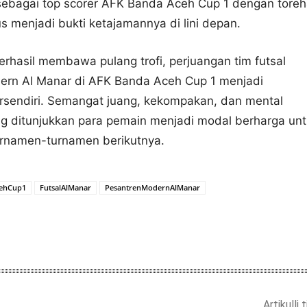
sebagai top scorer AFK Banda Aceh Cup 1 dengan tore
us menjadi bukti ketajamannya di lini depan.
rhasil membawa pulang trofi, perjuangan tim futsal
ern Al Manar di AFK Banda Aceh Cup 1 menjadi
rsendiri. Semangat juang, kekompakan, dan mental
g ditunjukkan para pemain menjadi modal berharga un
rnamen-turnamen berikutnya.
ehCup1
FutsalAlManar
PesantrenModernAlManar
Artikulli 