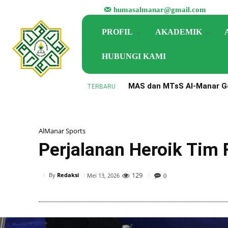
humasalmanar@gmail.com
PROFIL
AKADEMIK
HUBUNGI KAMI
MAS dan MTsS Al-Manar Ge
TERBARU
Perkuat Implementasi KM
AlManar Sports
Perjalanan Heroik Tim 
129
By
Redaksi
Mei 13, 2026
0