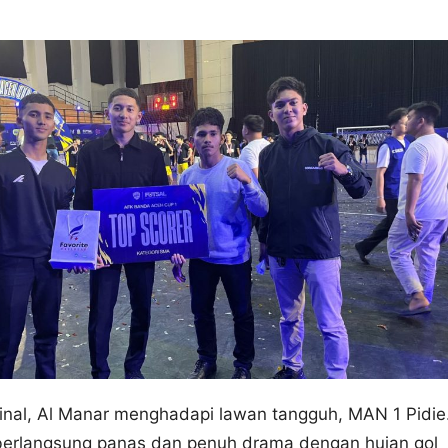
inal, Al Manar menghadapi lawan tangguh, MAN 1 Pidie
berlangsung panas dan penuh drama dengan hujan gol