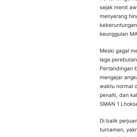
sejak menit a
menyerang hin
keberuntungan
keunggulan MAN
Meski gagal me
laga perebuta
Pertandingan b
mengejar angka
waktu normal d
penalti, dan ka
SMAN 1 Lhokse
Di balik perju
turnamen, yak