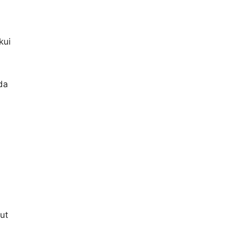
kui
da
ut