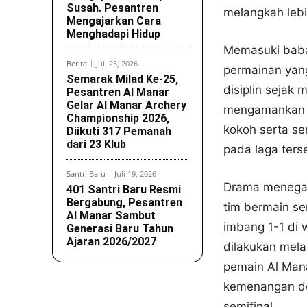
Susah. Pesantren
melangkah lebi
Mengajarkan Cara
Menghadapi Hidup
Memasuki babak
Berita
Juli 25, 2026
permainan yan
Semarak Milad Ke-25,
disiplin sejak 
Pesantren Al Manar
Gelar Al Manar Archery
mengamankan k
Championship 2026,
kokoh serta se
Diikuti 317 Pemanah
dari 23 Klub
pada laga ters
Santri Baru
Juli 19, 2026
Drama menegan
401 Santri Baru Resmi
Bergabung, Pesantren
tim bermain sen
Al Manar Sambut
imbang 1-1 di
Generasi Baru Tahun
Ajaran 2026/2027
dilakukan mela
pemain Al Man
kemenangan den
semifinal.