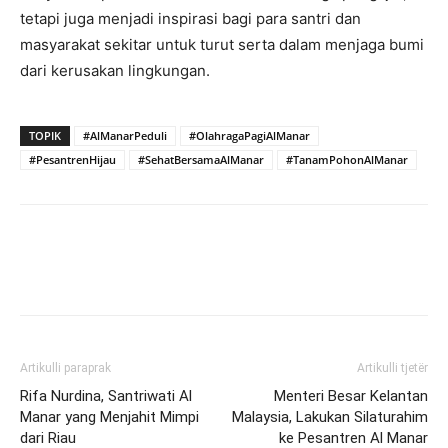
tetapi juga menjadi inspirasi bagi para santri dan
masyarakat sekitar untuk turut serta dalam menjaga bumi
dari kerusakan lingkungan.
TOPIK
#AlManarPeduli
#OlahragaPagiAlManar
#PesantrenHijau
#SehatBersamaAlManar
#TanamPohonAlManar
Artikulli paraprak
Artikulli tjetër
Rifa Nurdina, Santriwati Al
Menteri Besar Kelantan
Manar yang Menjahit Mimpi
Malaysia, Lakukan Silaturahim
dari Riau
ke Pesantren Al Manar