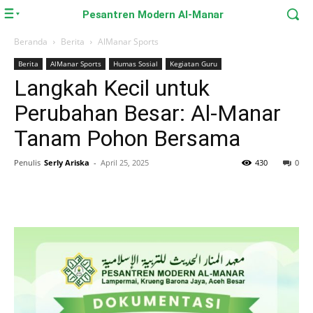
Pesantren Modern Al-Manar
Beranda
Berita
AlManar Sports
Berita
AlManar Sports
Humas Sosial
Kegiatan Guru
Langkah Kecil untuk
Perubahan Besar: Al-Manar
Tanam Pohon Bersama
Penulis
Serly Ariska
-
April 25, 2025
430
0