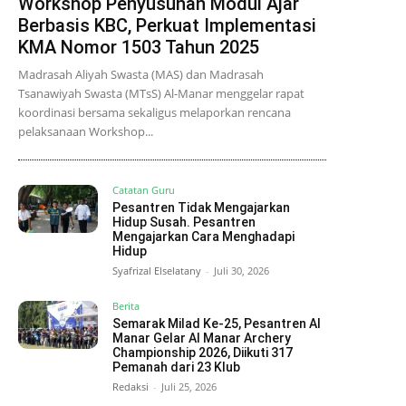
Workshop Penyusunan Modul Ajar
Berbasis KBC, Perkuat Implementasi
KMA Nomor 1503 Tahun 2025
Madrasah Aliyah Swasta (MAS) dan Madrasah
Tsanawiyah Swasta (MTsS) Al-Manar menggelar rapat
koordinasi bersama sekaligus melaporkan rencana
pelaksanaan Workshop...
Catatan Guru
Pesantren Tidak Mengajarkan
Hidup Susah. Pesantren
Mengajarkan Cara Menghadapi
Hidup
Syafrizal Elselatany
-
Juli 30, 2026
Berita
Semarak Milad Ke-25, Pesantren Al
Manar Gelar Al Manar Archery
Championship 2026, Diikuti 317
Pemanah dari 23 Klub
Redaksi
-
Juli 25, 2026