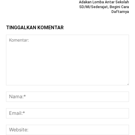
Adakan Lomba Antar Sekolah
SD/MI/Sederajat, Begini Cara
Daftarnya
TINGGALKAN KOMENTAR
Komentar:
Na
Ema
Web