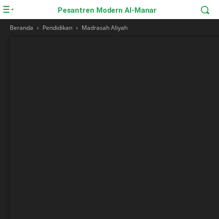
Pesantren Modern Al-Manar
Beranda
Pendidikan
Madrasah Aliyah