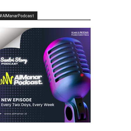
#AlManarPodcast