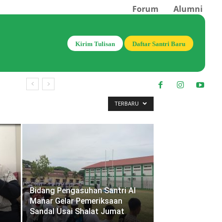
Forum
Alumni
Kirim Tulisan
Daftar Santri Baru
TERBARU
Bidang Pengasuhan Santri Al
Manar Gelar Pemeriksaan
Sandal Usai Shalat Jumat