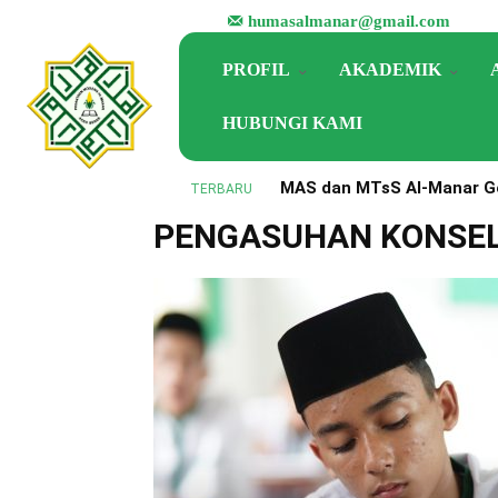
humasalmanar@gmail.com
PROFIL
AKADEMIK
HUBUNGI KAMI
MAS dan MTsS Al-Manar Ge
TERBARU
Beranda
Pengasuhan Konseling
Perkuat Implementasi KM
PENGASUHAN KONSEL