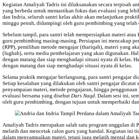
Kegiatan Amaliyah Tadris ini dilaksanakan secara terpisah an
yang berbeda untuk memastikan fokus dan evaluasi yang lebi
dan Indria, seluruh santri kelas akhir akan melanjutkan prak
minggu penuh, didampingi oleh guru pembimbing yang telah 
Sebelum tampil, para santri telah mempersiapkan materi atau 
guru pembimbing masing-masing. Persiapan ini mencakup pe
(RPP), pemilihan metode mengajar (thariqah), materi yang a
(lughah), serta media pembelajaran yang akan digunakan. Hal 
dengan matang dan siap menghadapi situasi nyata di kelas. Ha
dengan matang dan siap menghadapi situasi nyata di kelas.
Selama praktik mengajar berlangsung, para santri pengajar d
Setiap kesalahan yang dilakukan oleh santri pengajar dicatat 
penyampaian materi, metode pengajaran, hingga penggunaan m
evaluasi bersama yang disebut
Dars Naqd
. Dalam sesi ini, s
oleh guru pembimbing, dengan tujuan untuk memperbaiki da
Amaliyah Tadris merupakan salah satu program unggulan di 
melatih dan mencetak calon guru yang handal. Kegiatan ini
dalam menyampaikan materi, tetapi juga melatih mental dan k