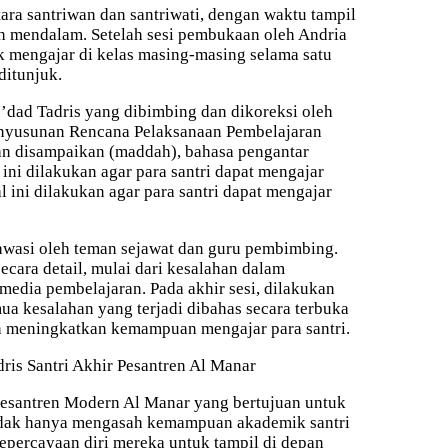
tara santriwan dan santriwati, dengan waktu tampil
h mendalam. Setelah sesi pembukaan oleh Andria
tik mengajar di kelas masing-masing selama satu
ditunjuk.
I’dad Tadris yang dibimbing dan dikoreksi oleh
nyusunan Rencana Pelaksanaan Pembelajaran
kan disampaikan (maddah), bahasa pengantar
ini dilakukan agar para santri dapat mengajar
l ini dilakukan agar para santri dapat mengajar
iawasi oleh teman sejawat dan guru pembimbing.
secara detail, mulai dari kesalahan dalam
edia pembelajaran. Pada akhir sesi, dilakukan
emua kesalahan yang terjadi dibahas secara terbuka
n meningkatkan kemampuan mengajar para santri.
Pesantren Modern Al Manar yang bertujuan untuk
 tidak hanya mengasah kemampuan akademik santri
epercayaan diri mereka untuk tampil di depan