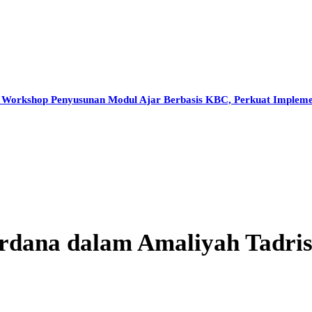
AKTIVITAS
FASILITAS
BERITA
HUBUNGI K
Workshop Penyusunan Modul Ajar Berbasis KBC, Perkuat Implem
rdana dalam Amaliyah Tadris 