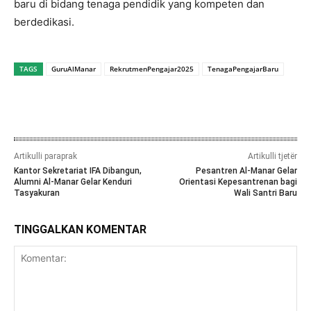
baru di bidang tenaga pendidik yang kompeten dan
berdedikasi.
TAGS
GuruAlManar
RekrutmenPengajar2025
TenagaPengajarBaru
Artikulli paraprak
Artikulli tjetër
Kantor Sekretariat IFA Dibangun,
Pesantren Al-Manar Gelar
Alumni Al-Manar Gelar Kenduri
Orientasi Kepesantrenan bagi
Tasyakuran
Wali Santri Baru
TINGGALKAN KOMENTAR