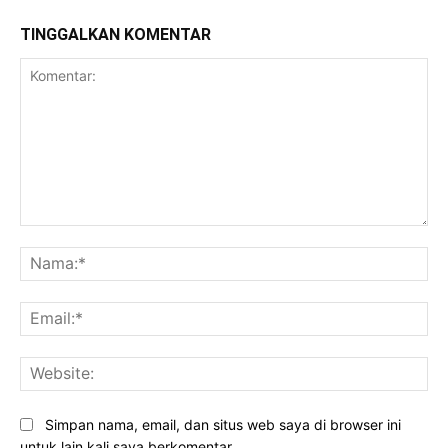
TINGGALKAN KOMENTAR
Komentar:
Na
Ema
Web
Simpan nama, email, dan situs web saya di browser ini
untuk lain kali saya berkomentar.