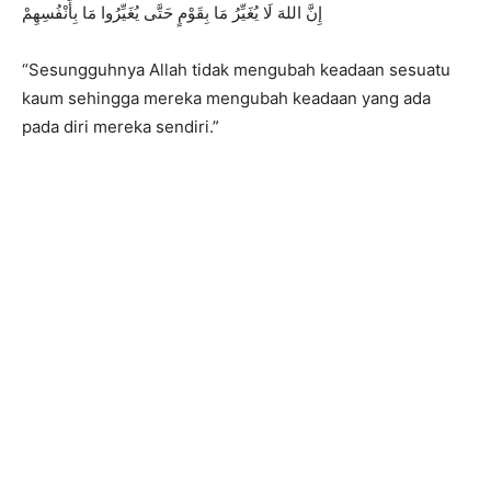
إِنَّ اللهَ لَا يُغَيِّرُ مَا بِقَوْمٍ حَتَّى يُغَيِّرُوا مَا بِأَنْفُسِهِمْ
“Sesungguhnya Allah tidak mengubah keadaan sesuatu
kaum sehingga mereka mengubah keadaan yang ada
pada diri mereka sendiri.”