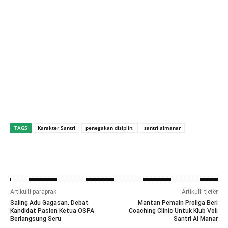
TAGS
Karakter Santri
penegakan disiplin.
santri almanar
Artikulli paraprak
Artikulli tjetër
Saling Adu Gagasan, Debat
Mantan Pemain Proliga Beri
Kandidat Paslon Ketua OSPA
Coaching Clinic Untuk Klub Voli
Berlangsung Seru
Santri Al Manar