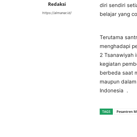
Redaksi
diri sendiri se
https://almanar.id/
belajar yang co
Terutama sant
menghadapi pe
2 Tsanawiyah i
kegiatan pemb
berbeda saat m
maupun dalam 
Indonesia .
TAGS
Pesantren M
Bagikan