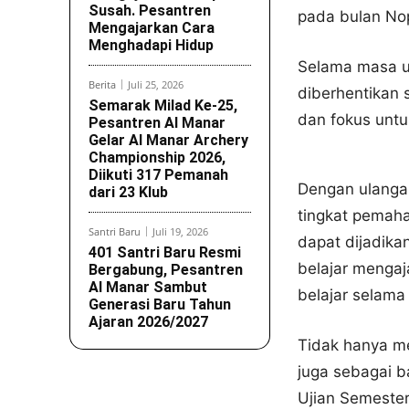
Susah. Pesantren
pada bulan N
Mengajarkan Cara
Menghadapi Hidup
Selama masa ul
Berita
Juli 25, 2026
diberhentikan 
Semarak Milad Ke-25,
dan fokus unt
Pesantren Al Manar
Gelar Al Manar Archery
Championship 2026,
Diikuti 317 Pemanah
Dengan ulanga
dari 23 Klub
tingkat pemaha
Santri Baru
Juli 19, 2026
dapat dijadika
401 Santri Baru Resmi
belajar menga
Bergabung, Pesantren
Al Manar Sambut
belajar selama 
Generasi Baru Tahun
Ajaran 2026/2027
Tidak hanya me
juga sebagai b
Ujian Semester 