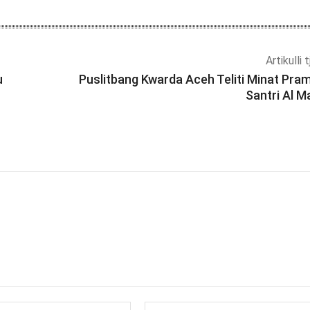
Artikulli 
u
Puslitbang Kwarda Aceh Teliti Minat Pra
Santri Al M
Email:*