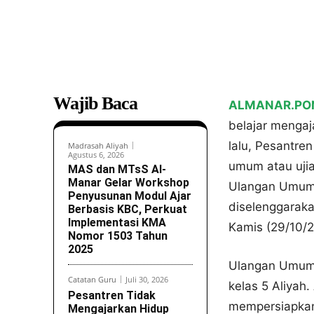
Wajib Baca
ALMANAR.PON
belajar mengaj
lalu, Pesantre
Madrasah Aliyah
Agustus 6, 2026
umum atau ujia
MAS dan MTsS Al-
Manar Gelar Workshop
Ulangan Umum a
Penyusunan Modul Ajar
diselenggaraka
Berbasis KBC, Perkuat
Implementasi KMA
Kamis (29/10/2
Nomor 1503 Tahun
2025
Ulangan Umum i
Catatan Guru
Juli 30, 2026
kelas 5 Aliyah.
Pesantren Tidak
mempersiapkan 
Mengajarkan Hidup