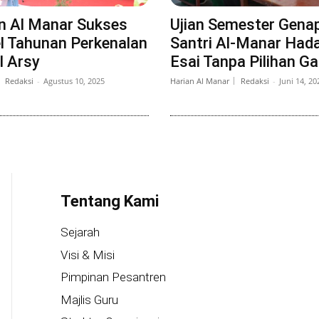
n Al Manar Sukses
Ujian Semester Genap
el Tahunan Perkenalan
Santri Al-Manar Hada
l Arsy
Esai Tanpa Pilihan G
Redaksi
-
Agustus 10, 2025
Harian Al Manar
Redaksi
-
Juni 14, 20
Tentang Kami
Sejarah
Visi & Misi
Pimpinan Pesantren
Majlis Guru