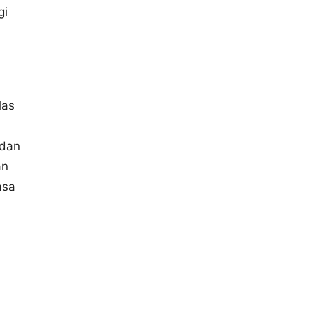
gi
las
 dan
an
asa