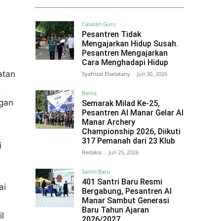
Catatan Guru
Pesantren Tidak
Mengajarkan Hidup Susah.
Pesantren Mengajarkan
Cara Menghadapi Hidup
atan
Syafrizal Elselatany
-
Juli 30, 2026
g
Berita
ngan
Semarak Milad Ke-25,
Pesantren Al Manar Gelar Al
Manar Archery
Championship 2026, Diikuti
317 Pemanah dari 23 Klub
i
Redaksi
-
Juli 25, 2026
Santri Baru
401 Santri Baru Resmi
ai
Bergabung, Pesantren Al
Manar Sambut Generasi
Baru Tahun Ajaran
l
2026/2027