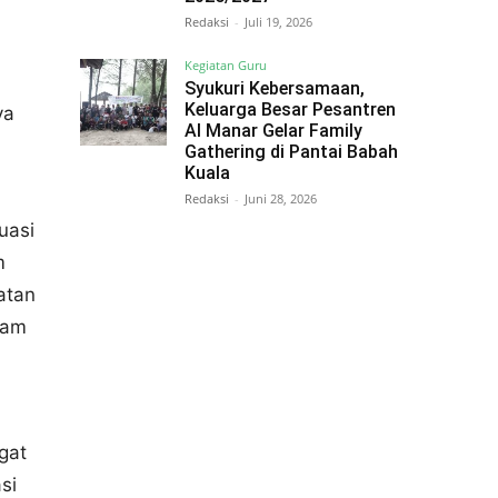
Redaksi
-
Juli 19, 2026
Kegiatan Guru
Syukuri Kebersamaan,
Keluarga Besar Pesantren
ya
Al Manar Gelar Family
Gathering di Pantai Babah
Kuala
Redaksi
-
Juni 28, 2026
uasi
m
atan
lam
gat
si