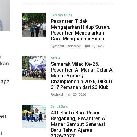
Catatan Guru
Pesantren Tidak
Mengajarkan Hidup Susah.
Pesantren Mengajarkan
Cara Menghadapi Hidup
Syafrizal Elselatany
-
Juli 30, 2026
g
Berita
ikan
Semarak Milad Ke-25,
Pesantren Al Manar Gelar Al
Manar Archery
jaga
Championship 2026, Diikuti
317 Pemanah dari 23 Klub
:
Redaksi
-
Juli 25, 2026
Santri Baru
401 Santri Baru Resmi
ren
Bergabung, Pesantren Al
Manar Sambut Generasi
Baru Tahun Ajaran
l
2026/2027