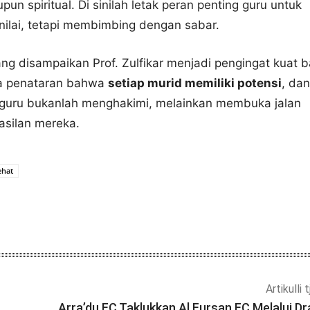
un spiritual. Di sinilah letak peran penting guru untuk
nilai, tetapi membimbing dengan sabar.
ng disampaikan Prof. Zulfikar menjadi pengingat kuat b
ta penataran bahwa
setiap murid memiliki potensi
, dan
 guru bukanlah menghakimi, melainkan membuka jalan
asilan mereka.
ehat
Artikulli 
Arra’du FC Taklukkan Al Fursan FC Melalui D