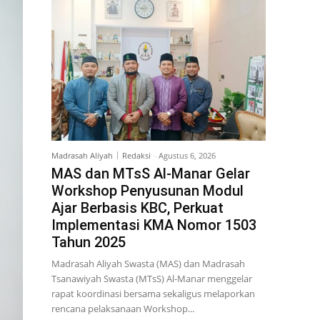
Madrasah Aliyah
Redaksi
-
Agustus 6, 2026
MAS dan MTsS Al-Manar Gelar
Workshop Penyusunan Modul
Ajar Berbasis KBC, Perkuat
Implementasi KMA Nomor 1503
Tahun 2025
Madrasah Aliyah Swasta (MAS) dan Madrasah
Tsanawiyah Swasta (MTsS) Al-Manar menggelar
rapat koordinasi bersama sekaligus melaporkan
rencana pelaksanaan Workshop...