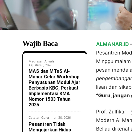
Wajib Baca
ALMANAR.ID
Pesantren Mod
Minggu malam (
Madrasah Aliyah
Agustus 6, 2026
pesan mendala
MAS dan MTsS Al-
Manar Gelar Workshop
pengembangan 
Penyusunan Modul Ajar
lisan dan sik
Berbasis KBC, Perkuat
Implementasi KMA
“Guru, jangan
Nomor 1503 Tahun
2025
Prof. Zulfikar
Catatan Guru
Juli 30, 2026
Modern Al Mana
Pesantren Tidak
Beliau dikenal
Mengajarkan Hidup