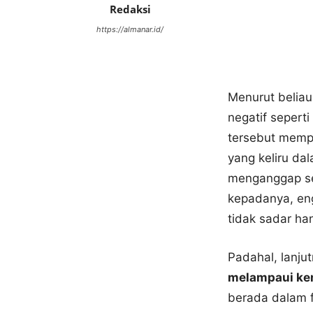
Redaksi
https://almanar.id/
Menurut beliau
negatif sepert
tersebut memp
yang keliru da
menganggap se
kepadanya, en
tidak sadar ha
Padahal, lanju
melampaui kem
berada dalam f