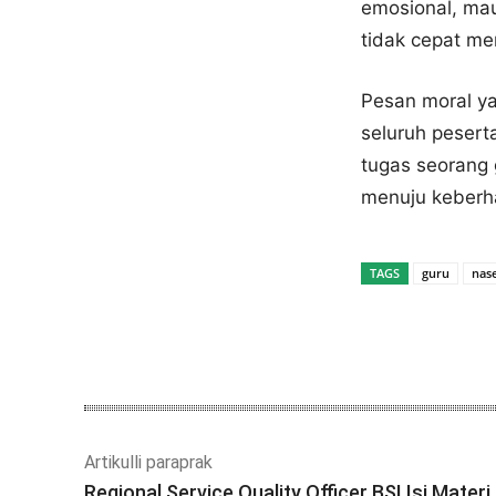
emosional, maup
tidak cepat me
Pesan moral ya
seluruh peser
tugas seorang
menuju keberh
TAGS
guru
nas
Bagikan
Artikulli paraprak
Regional Service Quality Officer BSI Isi Materi