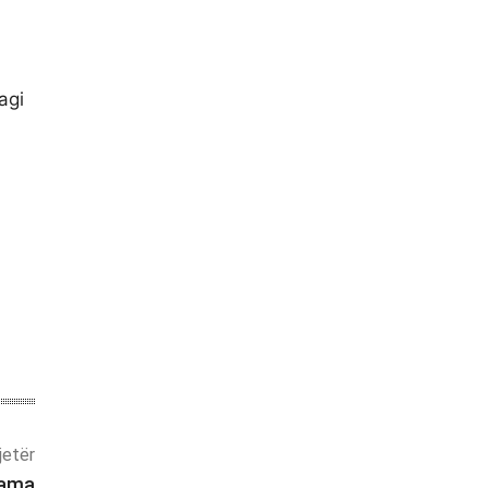
agi
tjetër
rama