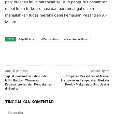
pagi bulanan ini, diharapkan seluruh pengurus pesantren
dapat lebih terkoordinasi dan bersemangat dalam
menjalankan tugas mereka demi kemajuan Pesantren Al-
Manar.
TAGS
#ApelBulanan
#MotivasiGuru
#PesantrenAlManar
Artikulli paraprak
Artikulli tjetër
Tgk. H. Fakhruddin Lahmuddin,
Pimpinan Pesantren Al-Manar
M.Pd Bagikan Wawasan
Instruksikan Pengecekan Berkala
Kepesantrenan dan Pengalaman
Produk Makanan di Unit Usaha
di Gontor
TINGGALKAN KOMENTAR