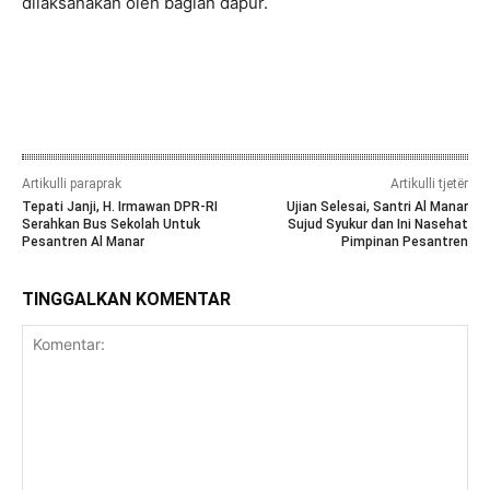
dilaksanakan oleh bagian dapur.
Artikulli paraprak
Artikulli tjetër
Tepati Janji, H. Irmawan DPR-RI
Ujian Selesai, Santri Al Manar
Serahkan Bus Sekolah Untuk
Sujud Syukur dan Ini Nasehat
Pesantren Al Manar
Pimpinan Pesantren
TINGGALKAN KOMENTAR