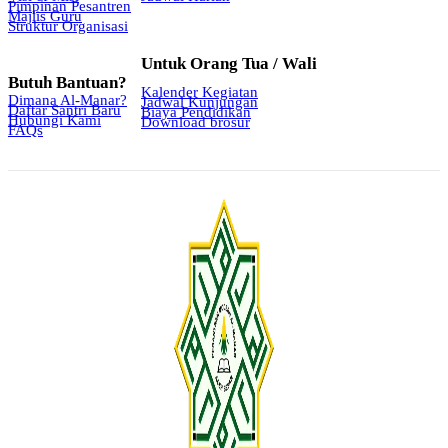
Pimpinan Pesantren
Majlis Guru
Struktur Organisasi
Untuk Orang Tua / Wali
Butuh Bantuan?
Kalender Kegiatan
Dimana Al-Manar?
Jadwal Kunjungan
Daftar Santri Baru
Biaya Pendidikan
Hubungi Kami
Download brosur
FAQs