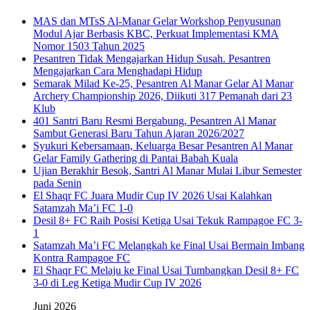
MAS dan MTsS Al-Manar Gelar Workshop Penyusunan
Modul Ajar Berbasis KBC, Perkuat Implementasi KMA
Nomor 1503 Tahun 2025
Pesantren Tidak Mengajarkan Hidup Susah. Pesantren
Mengajarkan Cara Menghadapi Hidup
Semarak Milad Ke-25, Pesantren Al Manar Gelar Al Manar
Archery Championship 2026, Diikuti 317 Pemanah dari 23
Klub
401 Santri Baru Resmi Bergabung, Pesantren Al Manar
Sambut Generasi Baru Tahun Ajaran 2026/2027
Syukuri Kebersamaan, Keluarga Besar Pesantren Al Manar
Gelar Family Gathering di Pantai Babah Kuala
Ujian Berakhir Besok, Santri Al Manar Mulai Libur Semester
pada Senin
El Shaqr FC Juara Mudir Cup IV 2026 Usai Kalahkan
Satamzah Ma’i FC 1-0
Desil 8+ FC Raih Posisi Ketiga Usai Tekuk Rampagoe FC 3-
1
Satamzah Ma’i FC Melangkah ke Final Usai Bermain Imbang
Kontra Rampagoe FC
El Shaqr FC Melaju ke Final Usai Tumbangkan Desil 8+ FC
3-0 di Leg Ketiga Mudir Cup IV 2026
Juni 2026