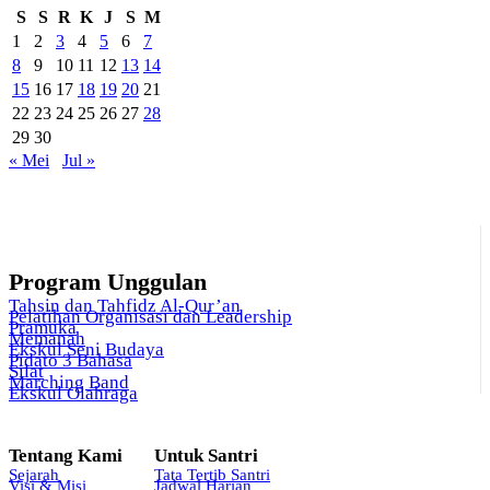
S
S
R
K
J
S
M
1
2
3
4
5
6
7
8
9
10
11
12
13
14
15
16
17
18
19
20
21
22
23
24
25
26
27
28
29
30
« Mei
Jul »
Program Unggulan
Tahsin dan Tahfidz Al-Qur’an
Pelatihan Organisasi dan Leadership
Pramuka
Memanah
Ekskul Seni Budaya
Pidato 3 Bahasa
Silat
Marching Band
Ekskul Olahraga
Tentang Kami
Untuk Santri
Sejarah
Tata Tertib Santri
Visi & Misi
Jadwal Harian