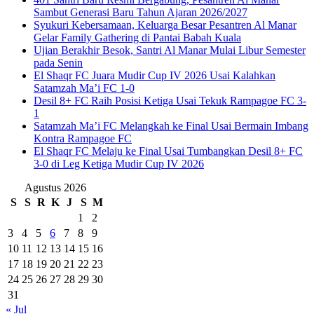
Sambut Generasi Baru Tahun Ajaran 2026/2027
Syukuri Kebersamaan, Keluarga Besar Pesantren Al Manar
Gelar Family Gathering di Pantai Babah Kuala
Ujian Berakhir Besok, Santri Al Manar Mulai Libur Semester
pada Senin
El Shaqr FC Juara Mudir Cup IV 2026 Usai Kalahkan
Satamzah Ma’i FC 1-0
Desil 8+ FC Raih Posisi Ketiga Usai Tekuk Rampagoe FC 3-
1
Satamzah Ma’i FC Melangkah ke Final Usai Bermain Imbang
Kontra Rampagoe FC
El Shaqr FC Melaju ke Final Usai Tumbangkan Desil 8+ FC
3-0 di Leg Ketiga Mudir Cup IV 2026
Agustus 2026
S
S
R
K
J
S
M
1
2
3
4
5
6
7
8
9
10
11
12
13
14
15
16
17
18
19
20
21
22
23
24
25
26
27
28
29
30
31
« Jul