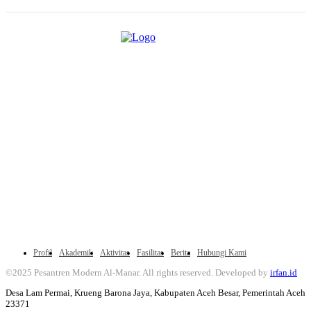
Profil
Akademik
Aktivitas
Fasilitas
Berita
Hubungi Kami
©2025 Pesantren Modern Al-Manar. All rights reserved. Developed by
irfan.id
Desa Lam Permai, Krueng Barona Jaya, Kabupaten Aceh Besar, Pemerintah Aceh
23371