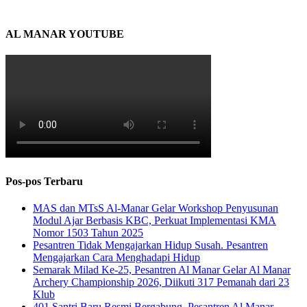
AL MANAR YOUTUBE
Pos-pos Terbaru
MAS dan MTsS Al-Manar Gelar Workshop Penyusunan
Modul Ajar Berbasis KBC, Perkuat Implementasi KMA
Nomor 1503 Tahun 2025
Pesantren Tidak Mengajarkan Hidup Susah. Pesantren
Mengajarkan Cara Menghadapi Hidup
Semarak Milad Ke-25, Pesantren Al Manar Gelar Al Manar
Archery Championship 2026, Diikuti 317 Pemanah dari 23
Klub
401 Santri Baru Resmi Bergabung, Pesantren Al Manar