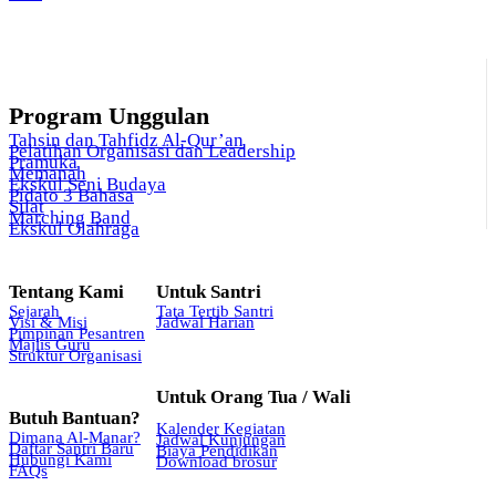
Program Unggulan
Tahsin dan Tahfidz Al-Qur’an
Pelatihan Organisasi dan Leadership
Pramuka
Memanah
Ekskul Seni Budaya
Pidato 3 Bahasa
Silat
Marching Band
Ekskul Olahraga
Tentang Kami
Untuk Santri
Sejarah
Tata Tertib Santri
Visi & Misi
Jadwal Harian
Pimpinan Pesantren
Majlis Guru
Struktur Organisasi
Untuk Orang Tua / Wali
Butuh Bantuan?
Kalender Kegiatan
Dimana Al-Manar?
Jadwal Kunjungan
Daftar Santri Baru
Biaya Pendidikan
Hubungi Kami
Download brosur
FAQs