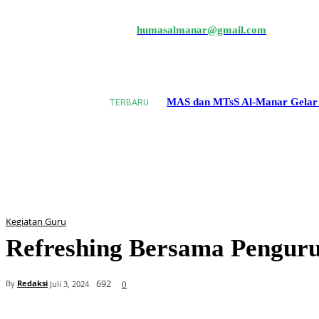
humasalmanar@gmail.com
PROFIL
AKADEMIK
MAS dan MTsS Al-Manar Gelar 
TERBARU
Kegiatan Guru
Refreshing Bersama Penguru
692
By
Redaksi
Juli 3, 2024
0
Bagikan