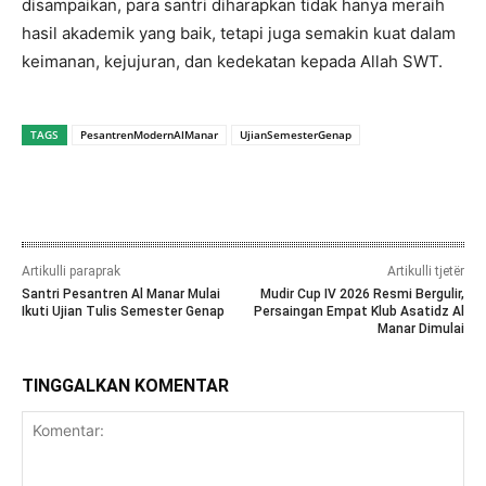
disampaikan, para santri diharapkan tidak hanya meraih
hasil akademik yang baik, tetapi juga semakin kuat dalam
keimanan, kejujuran, dan kedekatan kepada Allah SWT.
TAGS
PesantrenModernAlManar
UjianSemesterGenap
Artikulli paraprak
Artikulli tjetër
Santri Pesantren Al Manar Mulai
Mudir Cup IV 2026 Resmi Bergulir,
Ikuti Ujian Tulis Semester Genap
Persaingan Empat Klub Asatidz Al
Manar Dimulai
TINGGALKAN KOMENTAR