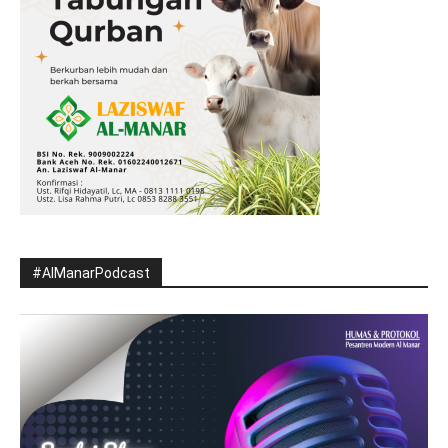
#AlManarPodcast