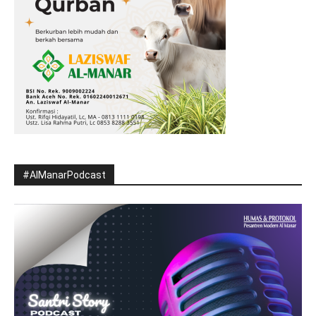
#AlManarPodcast