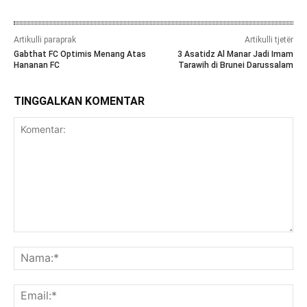
Artikulli paraprak
Artikulli tjetër
Gabthat FC Optimis Menang Atas
3 Asatidz Al Manar Jadi Imam
Hananan FC
Tarawih di Brunei Darussalam
TINGGALKAN KOMENTAR
Komentar:
Na
Ema