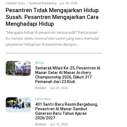
Catatan Guru
Syafrizal Elselatany
-
Juli 30, 2026
Pesantren Tidak Mengajarkan Hidup
Susah. Pesantren Mengajarkan Cara
Menghadapi Hidup
"Mengapa hidup di pesantren terasa sulit?"Pertanyaan
itu hampir selalu muncul dari santri yang baru memulai
perjalanan hidupnya di pesantren.Bangun...
Berita
Semarak Milad Ke-25, Pesantren Al
Manar Gelar Al Manar Archery
Championship 2026, Diikuti 317
Pemanah dari 23 Klub
Redaksi
-
Juli 25, 2026
Santri Baru
401 Santri Baru Resmi Bergabung,
Pesantren Al Manar Sambut
Generasi Baru Tahun Ajaran
2026/2027
Redaksi
-
Juli 19, 2026