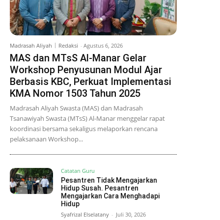
Madrasah Aliyah
Redaksi
-
Agustus 6, 2026
MAS dan MTsS Al-Manar Gelar
Workshop Penyusunan Modul Ajar
Berbasis KBC, Perkuat Implementasi
KMA Nomor 1503 Tahun 2025
Madrasah Aliyah Swasta (MAS) dan Madrasah
Tsanawiyah Swasta (MTsS) Al-Manar menggelar rapat
koordinasi bersama sekaligus melaporkan rencana
pelaksanaan Workshop...
Catatan Guru
Pesantren Tidak Mengajarkan
Hidup Susah. Pesantren
Mengajarkan Cara Menghadapi
Hidup
Syafrizal Elselatany
-
Juli 30, 2026