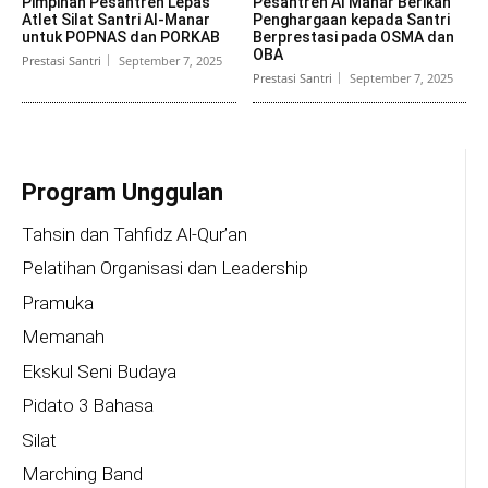
Pimpinan Pesantren Lepas
Pesantren Al Manar Berikan
Atlet Silat Santri Al-Manar
Penghargaan kepada Santri
untuk POPNAS dan PORKAB
Berprestasi pada OSMA dan
OBA
Prestasi Santri
September 7, 2025
Prestasi Santri
September 7, 2025
Program Unggulan
Tahsin dan Tahfidz Al-Qur’an
Pelatihan Organisasi dan Leadership
Pramuka
Memanah
Ekskul Seni Budaya
Pidato 3 Bahasa
Silat
Marching Band