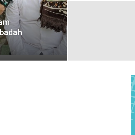
lam
Ibadah