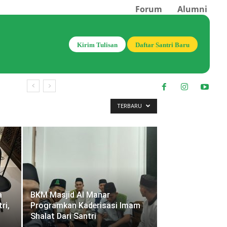
Forum
Alumni
Kirim Tulisan
Daftar Santri Baru
TERBARU
a
BKM Masjid Al Manar
ri,
Programkan Kaderisasi Imam
Shalat Dari Santri