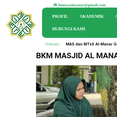
humasalmanar@gmail.com
PROFIL
AKADEMIK
HUBUNGI KAMI
MAS dan MTsS Al-Manar Ge
TERBARU
Beranda
BKM Masjid Al Manar
Perkuat Implementasi KM
BKM MASJID AL MAN