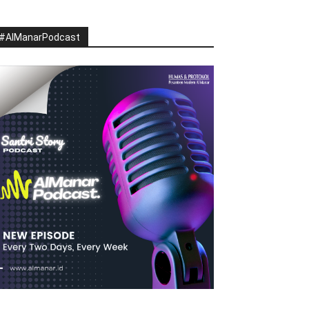
#AlManarPodcast