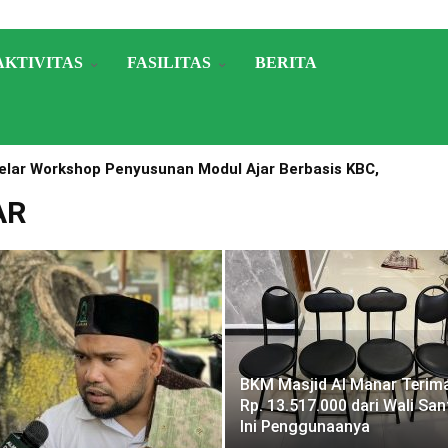
AKTIVITAS
FASILITAS
BERITA
lar Workshop Penyusunan Modul Ajar Berbasis KBC,
A Nomor 1503 Tahun 2025
AR
BKM Masjid Al Manar Terim
Rp. 13.517.000 dari Wali Sant
Ini Penggunaanya