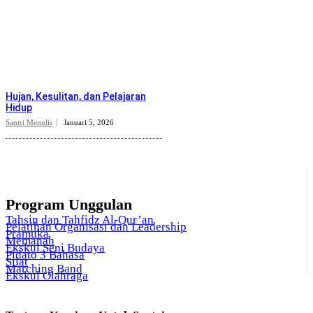
Hujan, Kesulitan, dan Pelajaran
Hidup
Santri Menulis
Januari 5, 2026
Program Unggulan
Tahsin dan Tahfidz Al-Qur’an
Pelatihan Organisasi dan Leadership
Pramuka
Memanah
Ekskul Seni Budaya
Pidato 3 Bahasa
Silat
Marching Band
Ekskul Olahraga