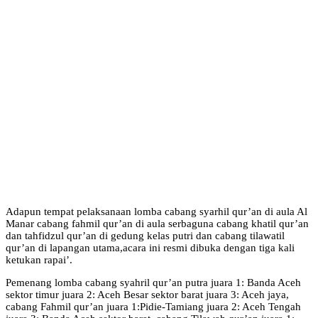
Adapun tempat pelaksanaan lomba cabang syarhil qur’an di aula Al
Manar cabang fahmil qur’an di aula serbaguna cabang khatil qur’an
dan tahfidzul qur’an di gedung kelas putri dan cabang tilawatil
qur’an di lapangan utama,acara ini resmi dibuka dengan tiga kali
ketukan rapai’.
Pemenang lomba cabang syahril qur’an putra juara 1: Banda Aceh
sektor timur juara 2: Aceh Besar sektor barat juara 3: Aceh jaya,
cabang Fahmil qur’an juara 1:Pidie-Tamiang juara 2: Aceh Tengah