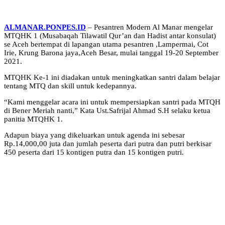
ALMANAR.PONPES.ID
– Pesantren Modern Al Manar mengelar
MTQHK 1 (Musabaqah Tilawatil Qur’an dan Hadist antar konsulat)
se Aceh bertempat di lapangan utama pesantren ,Lampermai, Cot
Irie, Krung Barona jaya,Aceh Besar, mulai tanggal 19-20 September
2021.
MTQHK Ke-1 ini diadakan untuk meningkatkan santri dalam belajar
tentang MTQ dan skill untuk kedepannya.
“Kami menggelar acara ini untuk mempersiapkan santri pada MTQH
di Bener Meriah nanti,” Kata Ust.Safrijal Ahmad S.H selaku ketua
panitia MTQHK 1.
Adapun biaya yang dikeluarkan untuk agenda ini sebesar
Rp.14,000,00 juta dan jumlah peserta dari putra dan putri berkisar
450 peserta dari 15 kontigen putra dan 15 kontigen putri.