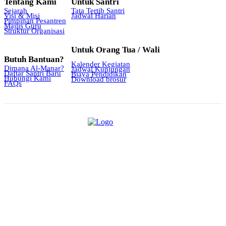
Tentang Kami
Untuk Santri
Sejarah
Tata Tertib Santri
Visi & Misi
Jadwal Harian
Pimpinan Pesantren
Majlis Guru
Struktur Organisasi
Untuk Orang Tua / Wali
Butuh Bantuan?
Kalender Kegiatan
Dimana Al-Manar?
Jadwal Kunjungan
Daftar Santri Baru
Biaya Pendidikan
Hubungi Kami
Download brosur
FAQs