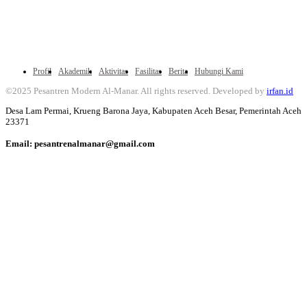
Profil
Akademik
Aktivitas
Fasilitas
Berita
Hubungi Kami
©2025 Pesantren Modern Al-Manar. All rights reserved. Developed by
irfan.id
Desa Lam Permai, Krueng Barona Jaya, Kabupaten Aceh Besar, Pemerintah Aceh
23371
Email: pesantrenalmanar@gmail.com